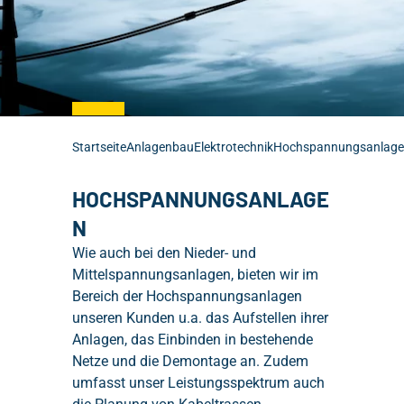
ANSPRECHPARTNER
KARRIERE
REFERENZEN
AUSBILDUNG BEI THOMSEN
ZERTIFIKATE
Interesse geweckt?
OFFENE STELLEN
Startseite
Anlagenbau
Elektrotechnik
Hochspannungsanlag
Mo - Fr 8 bis 17 Uhr
HOCHSPANNUNGSANLAGE
N
Wie auch bei den Nieder- und
Mittelspannungsanlagen, bieten wir im
Bereich der Hochspannungsanlagen
unseren Kunden u.a. das Aufstellen ihrer
Anlagen, das Einbinden in bestehende
Netze und die Demontage an. Zudem
umfasst unser Leistungsspektrum auch