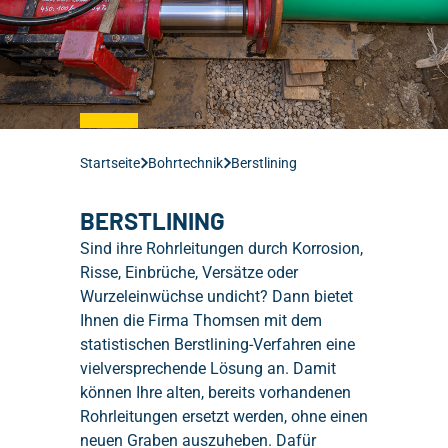
ANSPRECHPARTNER
KARRIERE
REFERENZEN
AUSBILDUNG BEI THOMSEN
ZERTIFIKATE
Interesse geweckt?
OFFENE STELLEN
Startseite
Bohrtechnik
Berstlining
Mo - Fr 8 bis 17 Uhr
BERSTLINING
Sind ihre Rohrleitungen durch Korrosion,
Risse, Einbrüche, Versätze oder
Wurzeleinwüchse undicht? Dann bietet
Ihnen die Firma Thomsen mit dem
statistischen Berstlining-Verfahren eine
vielversprechende Lösung an. Damit
können Ihre alten, bereits vorhandenen
Rohrleitungen ersetzt werden, ohne einen
neuen Graben auszuheben. Dafür